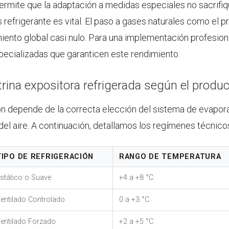
ermite que la adaptación a medidas especiales no sacrifiqu
 refrigerante es vital. El paso a gases naturales como el 
iento global casi nulo. Para una implementación profesiona
ecializadas que garanticen este rendimiento.
trina expositora refrigerada según el produ
ón depende de la correcta elección del sistema de evapor
del aire. A continuación, detallamos los regímenes técnico
TIPO DE REFRIGERACIÓN
RANGO DE TEMPERATURA
stático o Suave
+4 a +8 °C
entilado Controlado
0 a +3 °C
entilado Forzado
+2 a +5 °C