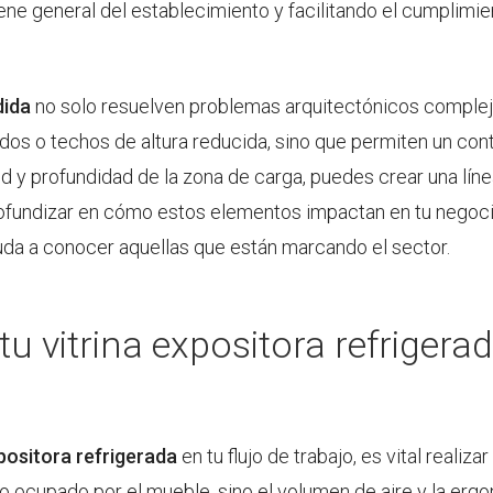
iene general del establecimiento y facilitando el cumplimie
dida
no solo resuelven problemas arquitectónicos comple
dos o techos de altura reducida, sino que permiten un contr
itud y profundidad de la zona de carga, puedes crear una lí
rofundizar en cómo estos elementos impactan en tu negoci
uda a conocer aquellas que están marcando el sector.
u vitrina expositora refrigerad
xpositora refrigerada
en tu flujo de trabajo, es vital reali
o ocupado por el mueble, sino el volumen de aire y la ergo