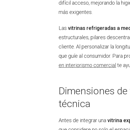
difícil acceso, mejorando la hig
más exigentes.
Las
vitrinas refrigeradas a me
estructurales, pilares descentra
cliente. Al personalizar la long
que guíe al consumidor. Para p
en interiorismo comercial
te ay
Dimensiones de t
técnica
Antes de integrar una
vitrina e
que considere no solo el espaci