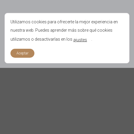
Utilizamos cookies para ofrecerte la mejor experiencia en
nuestra web. Puedes aprender más sobre qué cookies
utilizamos o desactivarlas en los
.
ajustes
Aceptar
FRÍO COMERCIAL
Innovación y eficiencia en
sistemas de refrigeración