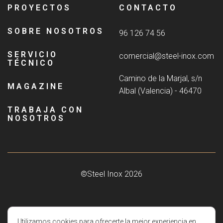
PROYECTOS
CONTACTO
SOBRE NOSOTROS
96 126 74 56
SERVICIO
comercial@steel-inox.com
TÉCNICO
Camino de la Marjal, s/n
MAGAZINE
Albal (Valencia) - 46470
TRABAJA CON
NOSOTROS
©Steel Inox 2026
Aviso Legal
|
Política de privacidad
|
Ayudas
Utilizamos cookies para ofrecerte la mejor experiencia en